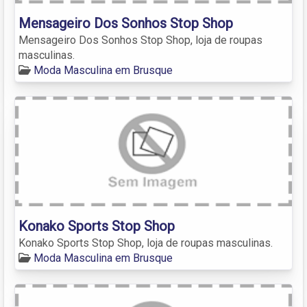
Mensageiro Dos Sonhos Stop Shop
Mensageiro Dos Sonhos Stop Shop, loja de roupas
masculinas.
Moda Masculina em Brusque
Konako Sports Stop Shop
Konako Sports Stop Shop, loja de roupas masculinas.
Moda Masculina em Brusque