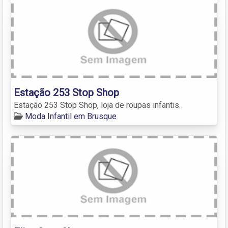
Estação 253 Stop Shop
Estação 253 Stop Shop, loja de roupas infantis.
Moda Infantil em Brusque