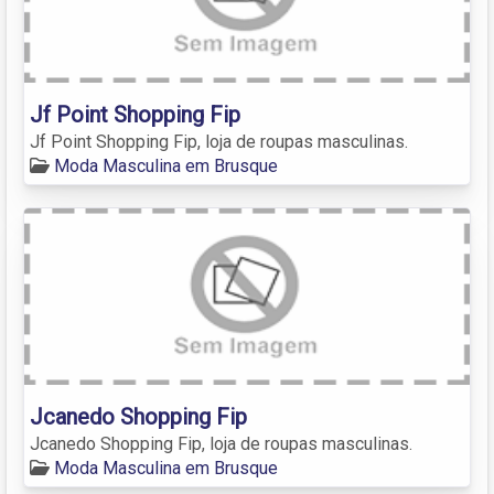
Jf Point Shopping Fip
Jf Point Shopping Fip, loja de roupas masculinas.
Moda Masculina em Brusque
Jcanedo Shopping Fip
Jcanedo Shopping Fip, loja de roupas masculinas.
Moda Masculina em Brusque