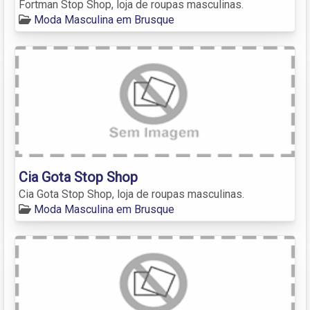
Fortman Stop Shop, loja de roupas masculinas.
Moda Masculina em Brusque
Cia Gota Stop Shop
Cia Gota Stop Shop, loja de roupas masculinas.
Moda Masculina em Brusque