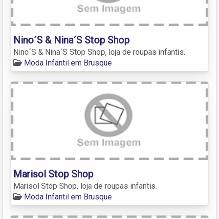
Nino´S & Nina´S Stop Shop
Nino´S & Nina´S Stop Shop, loja de roupas infantis.
Moda Infantil em Brusque
Marisol Stop Shop
Marisol Stop Shop, loja de roupas infantis.
Moda Infantil em Brusque