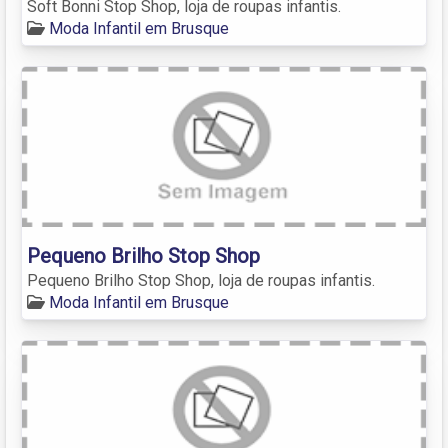
Soft Bonni Stop Shop, loja de roupas infantis.
Moda Infantil em Brusque
Pequeno Brilho Stop Shop
Pequeno Brilho Stop Shop, loja de roupas infantis.
Moda Infantil em Brusque