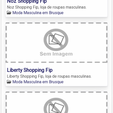
Noz Shopping Fip
Noz Shopping Fip, loja de roupas masculinas.
Moda Masculina em Brusque
Liberty Shopping Fip
Liberty Shopping Fip, loja de roupas masculinas.
Moda Masculina em Brusque