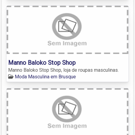
Manno Baloko Stop Shop
Manno Baloko Stop Shop, loja de roupas masculinas.
Moda Masculina em Brusque