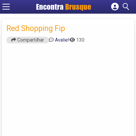
Encontra
Brusque
Cadastrar empresa
Fazer login
Red Shopping Fip
Criar conta
Compartilhar
Avalie!
130