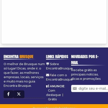
ENCONTRA
BRUSQUE
LINKS RÁPIDOS
NOVIDADES POR E-
MAIL
O melhor de Brusque num
Sobre
só lugar! Dicas, onde ir, o
EncontraBrusque
Receba grátis as
que fazer, as melhores
principais notícias,
Fale com o
empresas, locais, serviços
dicas e promoções
EncontraBrusque
e muito mais no guia
Encontra Brusque.
ANUNCIE
:
Com
destaque
|
Grátis