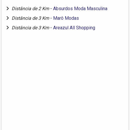
Distância de 2 Km
-
Absurdos Moda Masculina
Distância de 3 Km
-
Marô Modas
Distância de 3 Km
-
Areazul All Shopping