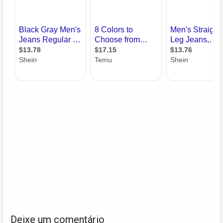
Deixe um comentário