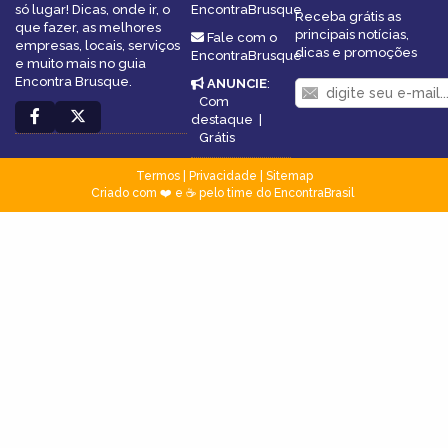
só lugar! Dicas, onde ir, o
EncontraBrusque
Receba grátis as
que fazer, as melhores
principais notícias,
Fale com o
empresas, locais, serviços
dicas e promoções
EncontraBrusque
e muito mais no guia
Encontra Brusque.
ANUNCIE
:
Com
destaque
|
Grátis
Termos
|
Privacidade
|
Sitemap
Criado com ❤️ e ☕ pelo time do EncontraBrasil