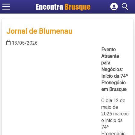
Encontra
Brusque
Cadastrar empresa
Fazer login
Jornal de Blumenau
Criar conta
13/05/2026
Evento
Atraente
para
Negócios:
Início da 74ª
Pronegócio
em Brusque
O dia 12 de
maio de
2026 marcou
o início da
74ª
Pronegócio,