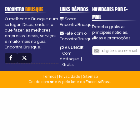
ENCONTRA
BRUSQUE
LINKS RÁPIDOS
NOVIDADES POR E-
MAIL
O melhor de Brusque num
Sobre
só lugar! Dicas, onde ir, o
EncontraBrusque
Receba grátis as
que fazer, as melhores
principais notícias,
Fale com o
empresas, locais, serviços
dicas e promoções
EncontraBrusque
e muito mais no guia
Encontra Brusque.
ANUNCIE
:
Com
destaque
|
Grátis
Termos
|
Privacidade
|
Sitemap
Criado com ❤️ e ☕ pelo time do EncontraBrasil