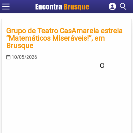
Encontra
Brusque
Cadastrar empresa
Fazer login
Grupo de Teatro CasAmarela estreia
Criar conta
“Matemáticos Miseráveis!”, em
Brusque
10/05/2026
O