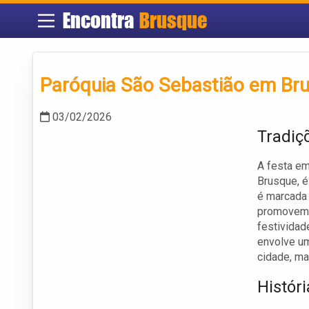
Encontra
Brusque
Paróquia São Sebastião em Bru
03/02/2026
Tradiç
A festa em
Brusque, é
é marcada 
promovem a
festividad
envolve um
cidade, m
Histór