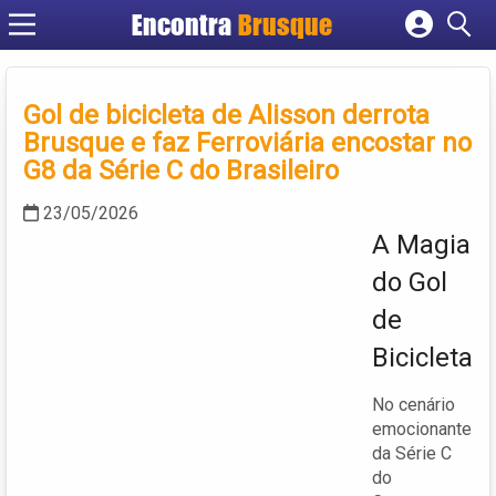
Encontra
Brusque
Cadastrar empresa
Fazer login
Gol de bicicleta de Alisson derrota
Criar conta
Brusque e faz Ferroviária encostar no
G8 da Série C do Brasileiro
23/05/2026
A Magia
do Gol
de
Bicicleta
No cenário
emocionante
da Série C
do