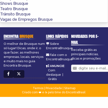
Shows Brusque
Teatro Brusque
Trânsito Brusque
Vagas de Empregos Brusque
ENCONTRA
BRUSQUE
LINKS RÁPIDOS
NOVIDADES POR E-
MAIL
O melhor de Brusque num
Sobre
só lugar! Dicas, onde ir, o
EncontraBrusque
Receba grátis as
que fazer, as melhores
principais notícias,
Fale com o
empresas, locais, serviços
dicas e promoções
EncontraBrusque
e muito mais no guia
Encontra Brusque.
ANUNCIE
:
Com
destaque
|
Grátis
Termos
|
Privacidade
|
Sitemap
Criado com ❤️ e ☕ pelo time do EncontraBrasil