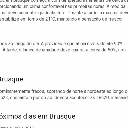
da em Brusque começará com temperaturas amenas de cerca d
orcionando um clima confortável nas primeiras horas. À medida
tura deve aumentar gradualmente. Durante a tarde, a máxima dev
 estabilize em torno de 21°C, mantendo a sensação de frescor.
es ao longo do dia. A previsão é que atinja níveis de até 90%
 À tarde, o índice de umidade deve cair para cerca de 50%, nos
 Brusque
minantemente fracos, soprando de norte a nordeste ao longo d
06h23, enquanto o pôr do sol deverá acontecer às 18h20, marcan
róximos dias em Brusque