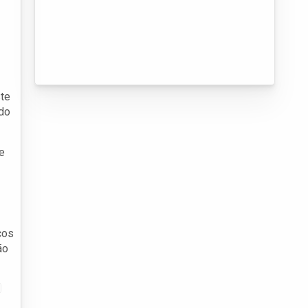
ste
ndo
e
ços
ão