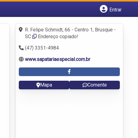
Entrar
Cadastrar empresa
Fazer login
R. Felipe Schmidt, 66 - Centro 1, Brusque -
Criar conta
SC
Endereço copiado!
(47) 3351-4984
www.sapatariaespecial.com.br
Mapa
Comente