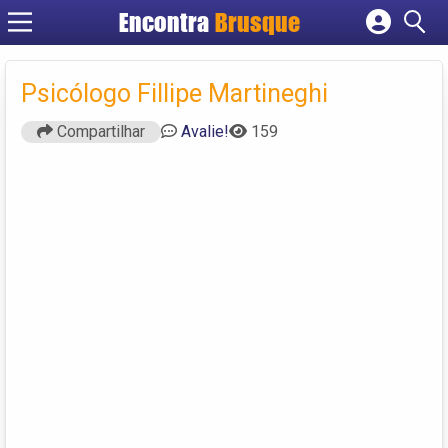
Encontra
Brusque
Cadastrar empresa
Fazer login
Psicólogo Fillipe Martineghi
Criar conta
Compartilhar
Avalie!
159