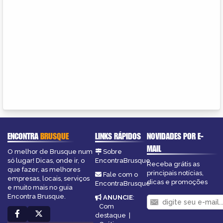
ENCONTRA
BRUSQUE
LINKS RÁPIDOS
NOVIDADES POR E-
MAIL
O melhor de Brusque num
Sobre
só lugar! Dicas, onde ir, o
EncontraBrusque
Receba grátis as
que fazer, as melhores
principais notícias,
Fale com o
empresas, locais, serviços
dicas e promoções
EncontraBrusque
e muito mais no guia
Encontra Brusque.
ANUNCIE
:
Com
destaque
|