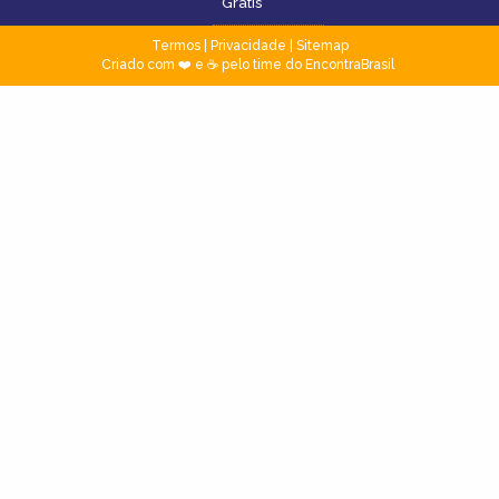
Grátis
Termos
|
Privacidade
|
Sitemap
Criado com ❤️ e ☕ pelo time do EncontraBrasil