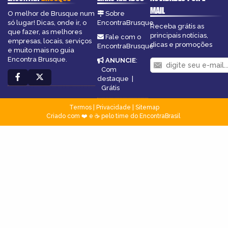
MAIL
O melhor de Brusque num
Sobre
só lugar! Dicas, onde ir, o
EncontraBrusque
Receba grátis as
que fazer, as melhores
principais notícias,
Fale com o
empresas, locais, serviços
dicas e promoções
EncontraBrusque
e muito mais no guia
Encontra Brusque.
ANUNCIE
:
Com
destaque
|
Grátis
Termos
|
Privacidade
|
Sitemap
Criado com ❤️ e ☕ pelo time do EncontraBrasil