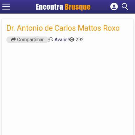
Encontra
Brusque
Cadastrar empresa
Fazer login
Dr. Antonio de Carlos Mattos Roxo
Criar conta
Compartilhar
Avalie!
292