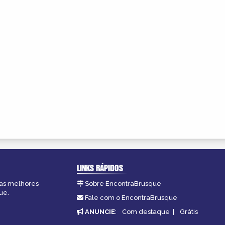
LINKS RÁPIDOS
 as melhores
Sobre EncontraBrusque
ue.
Fale com o EncontraBrusque
ANUNCIE
:
Com destaque
|
Grátis