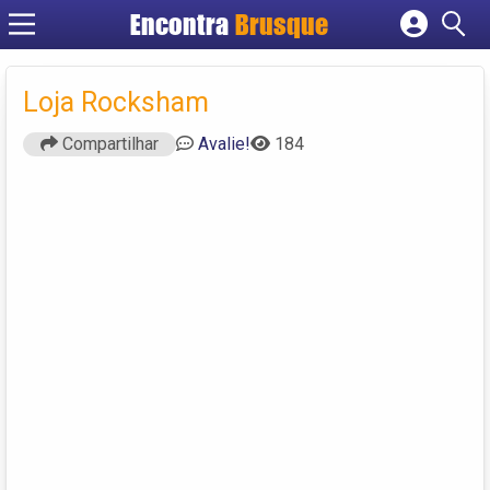
Encontra
Brusque
Cadastrar empresa
Fazer login
Loja Rocksham
Criar conta
Compartilhar
Avalie!
184