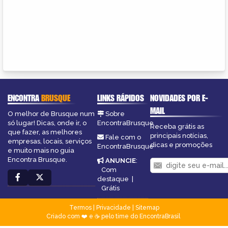
ENCONTRA
BRUSQUE
LINKS RÁPIDOS
NOVIDADES POR E-
MAIL
O melhor de Brusque num
Sobre
só lugar! Dicas, onde ir, o
EncontraBrusque
Receba grátis as
que fazer, as melhores
principais notícias,
Fale com o
empresas, locais, serviços
dicas e promoções
EncontraBrusque
e muito mais no guia
Encontra Brusque.
ANUNCIE
:
Com
destaque
|
Grátis
Termos
|
Privacidade
|
Sitemap
Criado com ❤️ e ☕ pelo time do EncontraBrasil