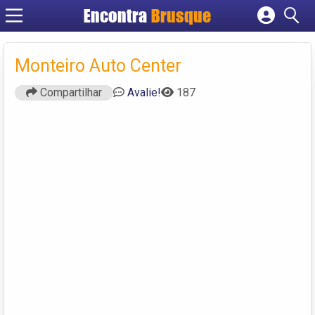
Encontra
Brusque
Cadastrar empresa
Fazer login
Monteiro Auto Center
Criar conta
Compartilhar
Avalie!
187