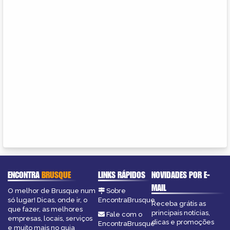
ENCONTRA
BRUSQUE
LINKS RÁPIDOS
NOVIDADES POR E-
MAIL
O melhor de Brusque num
Sobre
só lugar! Dicas, onde ir, o
EncontraBrusque
Receba grátis as
que fazer, as melhores
principais notícias,
Fale com o
empresas, locais, serviços
dicas e promoções
EncontraBrusque
e muito mais no guia