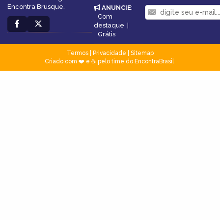
Encontra Brusque.
ANUNCIE
:
Com
destaque
|
Grátis
Termos
|
Privacidade
|
Sitemap
Criado com ❤️ e ☕ pelo time do EncontraBrasil