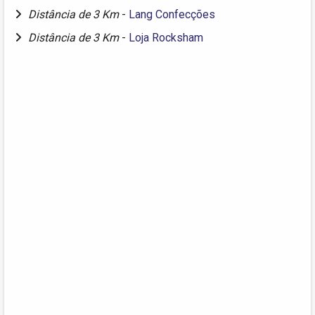
Distância de 3 Km
-
Lang Confecções
Distância de 3 Km
-
Loja Rocksham