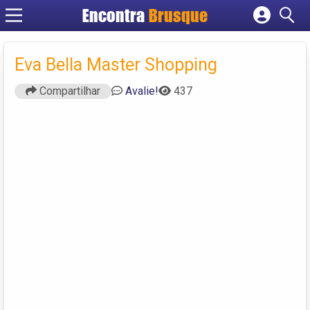
Encontra
Brusque
Cadastrar empresa
Fazer login
Eva Bella Master Shopping
Criar conta
Compartilhar
Avalie!
437