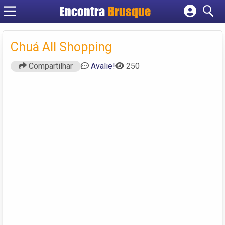
Encontra
Brusque
Cadastrar empresa
Fazer login
Chuá All Shopping
Criar conta
Compartilhar
Avalie!
250