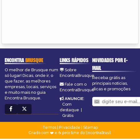
ENCONTRA
BRUSQUE
LINKS RÁPIDOS
NOVIDADES POR E-
MAIL
O melhor de Brusque num
Sobre
só lugar! Dicas, onde ir, o
EncontraBrusque
Receba grátis as
que fazer, as melhores
principais notícias,
Fale com o
empresas, locais, serviços
dicas e promoções
EncontraBrusque
e muito mais no guia
Encontra Brusque.
ANUNCIE
:
Com
destaque
|
Grátis
Termos
|
Privacidade
|
Sitemap
Criado com ❤️ e ☕ pelo time do EncontraBrasil