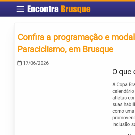
Encontra
Brusque
Confira a programação e modal
Paraciclismo, em Brusque
17/06/2026
O que 
A Copa Bra
calendário
atletas co
suas habil
como uma p
promovendo
inclusão so