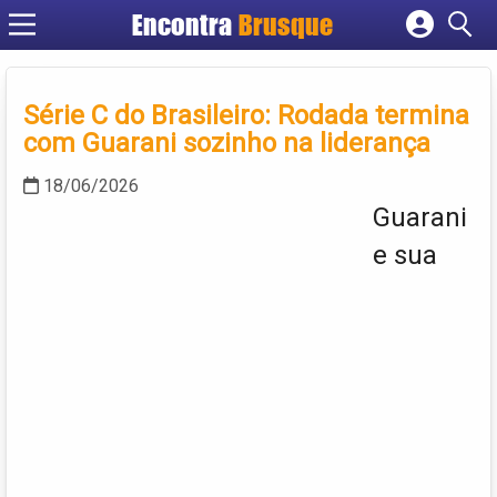
Encontra
Brusque
Cadastrar empresa
Fazer login
Série C do Brasileiro: Rodada termina
Criar conta
com Guarani sozinho na liderança
18/06/2026
Guarani
e sua