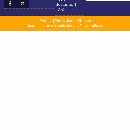
destaque
|
Grátis
Termos
|
Privacidade
|
Sitemap
Criado com ❤️ e ☕ pelo time do EncontraBrasil