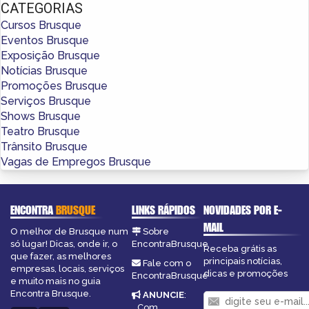
CATEGORIAS
Cursos Brusque
Eventos Brusque
Exposição Brusque
Notícias Brusque
Promoções Brusque
Serviços Brusque
Shows Brusque
Teatro Brusque
Trânsito Brusque
Vagas de Empregos Brusque
ENCONTRA
BRUSQUE
LINKS RÁPIDOS
NOVIDADES POR E-
MAIL
O melhor de Brusque num
Sobre
só lugar! Dicas, onde ir, o
EncontraBrusque
Receba grátis as
que fazer, as melhores
principais notícias,
Fale com o
empresas, locais, serviços
dicas e promoções
EncontraBrusque
e muito mais no guia
Encontra Brusque.
ANUNCIE
:
Com