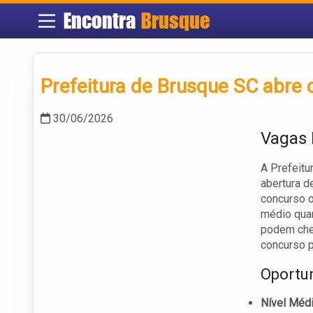
Encontra
Brusque
Prefeitura de Brusque SC abre
30/06/2026
Vagas 
A Prefeitu
abertura d
concurso o
médio quan
podem cheg
concurso p
Oportun
Nível Médi