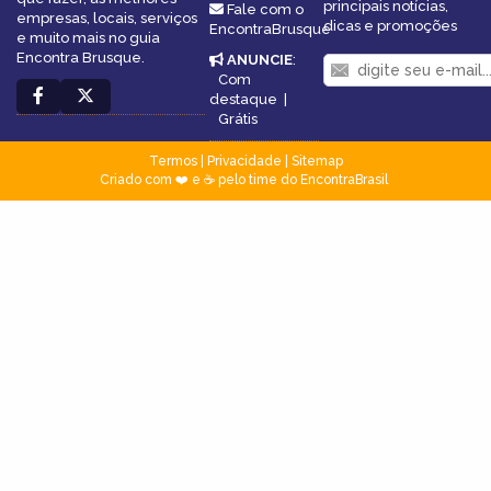
principais notícias,
Fale com o
empresas, locais, serviços
dicas e promoções
EncontraBrusque
e muito mais no guia
Encontra Brusque.
ANUNCIE
:
Com
destaque
|
Grátis
Termos
|
Privacidade
|
Sitemap
Criado com ❤️ e ☕ pelo time do EncontraBrasil