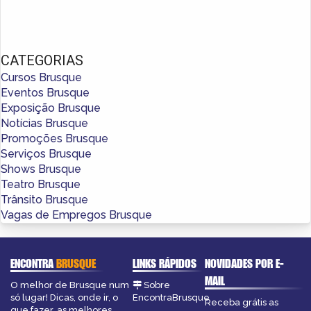
CATEGORIAS
Cursos Brusque
Eventos Brusque
Exposição Brusque
Notícias Brusque
Promoções Brusque
Serviços Brusque
Shows Brusque
Teatro Brusque
Trânsito Brusque
Vagas de Empregos Brusque
ENCONTRA
BRUSQUE
LINKS RÁPIDOS
NOVIDADES POR E-
MAIL
O melhor de Brusque num
Sobre
só lugar! Dicas, onde ir, o
EncontraBrusque
Receba grátis as
que fazer, as melhores