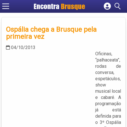
Encontra
Brusque
Cadastrar empresa
Fazer login
Ospália chega a Brusque pela
Criar conta
primeira vez
04/10/2013
Oficinas,
“palhaceata”,
rodas de
conversa,
espetáculos,
show
musical local
e cabaré. A
programação
já está
definida para
o 3º Ospália