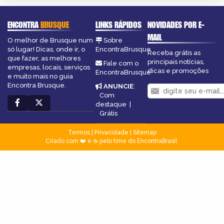
ENCONTRA
BRUSQUE
LINKS RÁPIDOS
NOVIDADES POR E-
MAIL
O melhor de Brusque num
Sobre
só lugar! Dicas, onde ir, o
EncontraBrusque
Receba grátis as
que fazer, as melhores
principais notícias,
Fale com o
empresas, locais, serviços
dicas e promoções
EncontraBrusque
e muito mais no guia
Encontra Brusque.
ANUNCIE
:
Com
destaque
|
Grátis
Termos
|
Privacidade
|
Sitemap
Criado com ❤️ e ☕ pelo time do EncontraBrasil