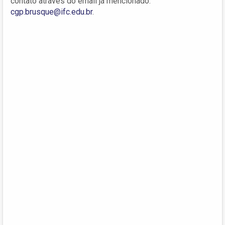
contato através do email já mencionado:
cgp.brusque@ifc.edu.br
.