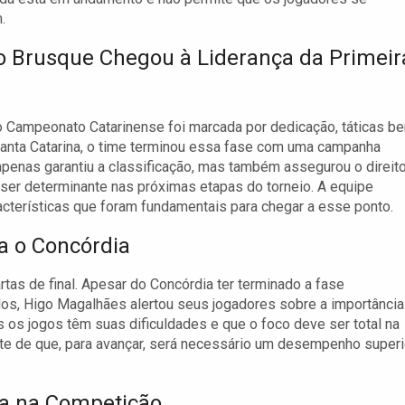
.
 Brusque Chegou à Liderança da Primeir
do Campeonato Catarinense foi marcada por dedicação, táticas b
Santa Catarina, o time terminou essa fase com uma campanha
penas garantiu a classificação, mas também assegurou o direit
e ser determinante nas próximas etapas do torneio. A equipe
acterísticas que foram fundamentais para chegar a esse ponto.
a o Concórdia
tas de final. Apesar do Concórdia ter terminado a fase
ados, Higo Magalhães alertou seus jogadores sobre a importância
s os jogos têm suas dificuldades e que o foco deve ser total na
ente de que, para avançar, será necessário um desempenho superi
ca na Competição