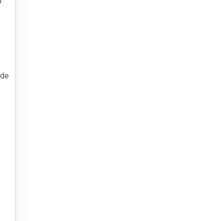
r
 de