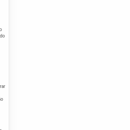
o
 do
rar
ão