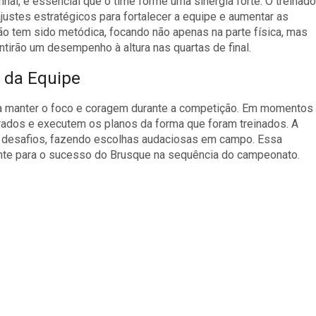
nal, é essencial que o time forme uma sinergia forte. O treinado
ustes estratégicos para fortalecer a equipe e aumentar as
o tem sido metódica, focando não apenas na parte física, mas
irão um desempenho à altura nas quartas de final.
 da Equipe
sa manter o foco e coragem durante a competição. Em momentos
rados e executem os planos da forma que foram treinados. A
s desafios, fazendo escolhas audaciosas em campo. Essa
nte para o sucesso do Brusque na sequência do campeonato.