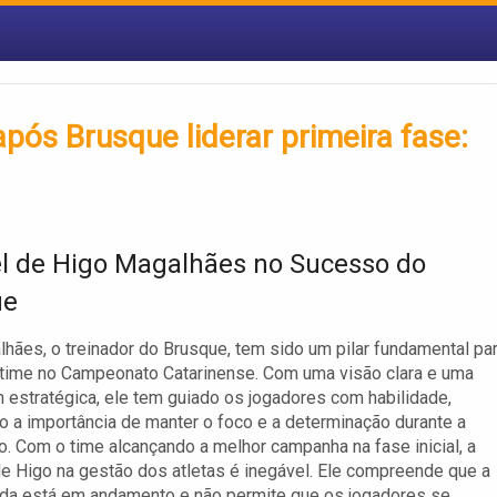
pós Brusque liderar primeira fase:
l de Higo Magalhães no Sucesso do
ue
hães, o treinador do Brusque, tem sido um pilar fundamental pa
 time no Campeonato Catarinense. Com uma visão clara e uma
estratégica, ele tem guiado os jogadores com habilidade,
o a importância de manter o foco e a determinação durante a
. Com o time alcançando a melhor campanha na fase inicial, a
de Higo na gestão dos atletas é inegável. Ele compreende que a
nda está em andamento e não permite que os jogadores se