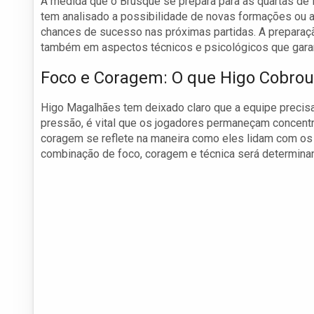
À medida que o Brusque se prepara para as quartas de fi
tem analisado a possibilidade de novas formações ou aj
chances de sucesso nas próximas partidas. A preparaçã
também em aspectos técnicos e psicológicos que garant
Foco e Coragem: O que Higo Cobrou
Higo Magalhães tem deixado claro que a equipe preci
pressão, é vital que os jogadores permaneçam concent
coragem se reflete na maneira como eles lidam com o
combinação de foco, coragem e técnica será determina