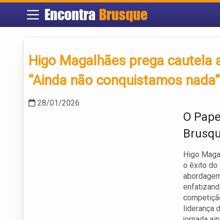
Encontra
Brusque
Higo Magalhães prega cautela a
“Ainda não conquistamos nada”
28/01/2026
O Pape
Brusq
Higo Magal
o êxito do
abordagem 
enfatizand
competição
liderança 
jornada ai