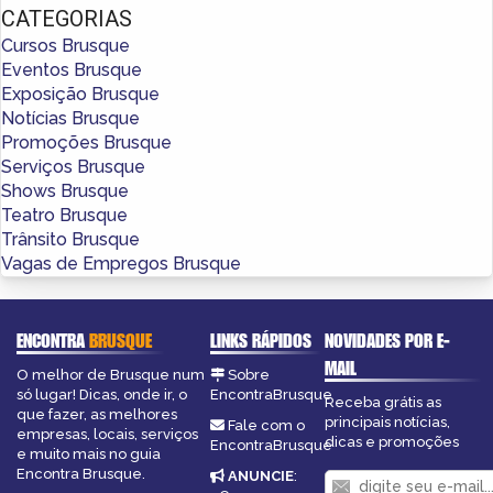
CATEGORIAS
Cursos Brusque
Eventos Brusque
Exposição Brusque
Notícias Brusque
Promoções Brusque
Serviços Brusque
Shows Brusque
Teatro Brusque
Trânsito Brusque
Vagas de Empregos Brusque
ENCONTRA
BRUSQUE
LINKS RÁPIDOS
NOVIDADES POR E-
MAIL
O melhor de Brusque num
Sobre
só lugar! Dicas, onde ir, o
EncontraBrusque
Receba grátis as
que fazer, as melhores
principais notícias,
Fale com o
empresas, locais, serviços
dicas e promoções
EncontraBrusque
e muito mais no guia
Encontra Brusque.
ANUNCIE
: