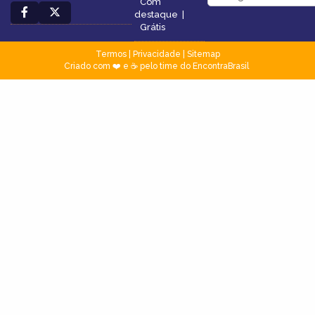
Com
destaque
|
Grátis
Termos
|
Privacidade
|
Sitemap
Criado com ❤️ e ☕ pelo time do EncontraBrasil