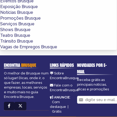
Eventos Brusque
Exposição Brusque
Notícias Brusque
Promoções Brusque
Serviços Brusque
Shows Brusque
Teatro Brusque
Trânsito Brusque
Vagas de Empregos Brusque
ENCONTRA
BRUSQUE
LINKS RÁPIDOS
NOVIDADES POR E-
MAIL
O melhor de Brusque num
Sobre
só lugar! Dicas, onde ir, o
EncontraBrusque
Receba grátis as
que fazer, as melhores
principais notícias,
Fale com o
empresas, locais, serviços
dicas e promoções
EncontraBrusque
e muito mais no guia
Encontra Brusque.
ANUNCIE
:
Com
destaque
|
Grátis