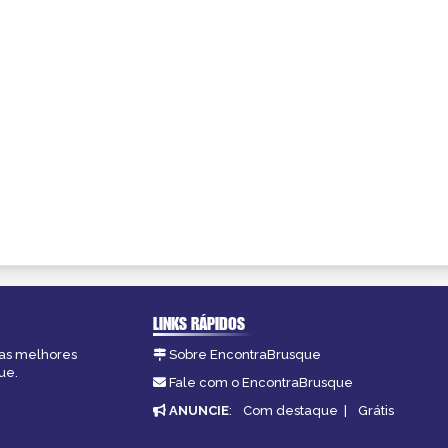
LINKS RÁPIDOS
 as melhores
Sobre EncontraBrusque
ue.
Fale com o EncontraBrusque
ANUNCIE
:
Com destaque
|
Grátis