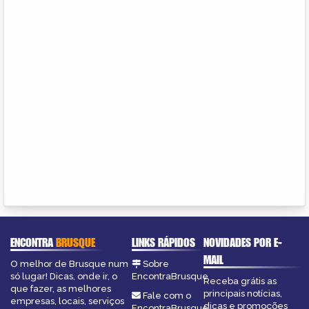
ENCONTRA
BRUSQUE
LINKS RÁPIDOS
NOVIDADES POR E-
MAIL
O melhor de Brusque num
Sobre
só lugar! Dicas, onde ir, o
EncontraBrusque
Receba grátis as
que fazer, as melhores
principais notícias,
Fale com o
empresas, locais, serviços
dicas e promoções
EncontraBrusque