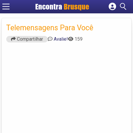
Encontra
Brusque
Cadastrar empresa
Fazer login
Telemensagens Para Você
Criar conta
Compartilhar
Avalie!
159