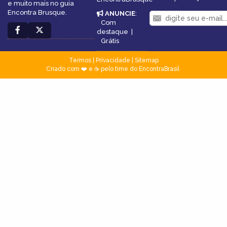
e muito mais no guia
Encontra Brusque.
ANUNCIE
:
Com
destaque
|
Grátis
Termos
|
Privacidade
|
Sitemap
Criado com ❤️ e ☕ pelo time do EncontraBrasil