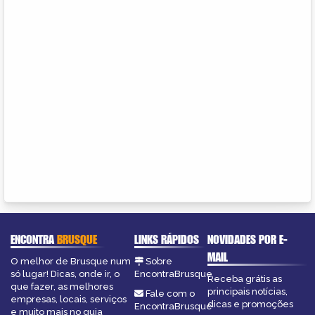
ENCONTRA
BRUSQUE
LINKS RÁPIDOS
NOVIDADES POR E-
MAIL
O melhor de Brusque num
Sobre
só lugar! Dicas, onde ir, o
EncontraBrusque
Receba grátis as
que fazer, as melhores
principais notícias,
Fale com o
empresas, locais, serviços
dicas e promoções
EncontraBrusque
e muito mais no guia