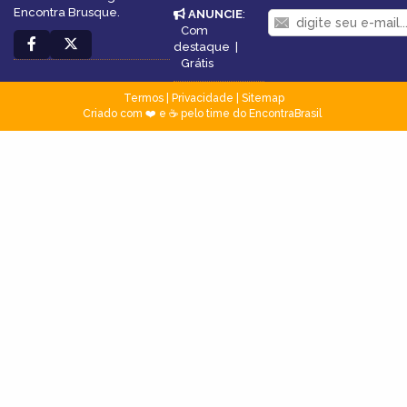
Encontra Brusque.
ANUNCIE
:
Com
destaque
|
Grátis
Termos
|
Privacidade
|
Sitemap
Criado com ❤️ e ☕ pelo time do EncontraBrasil