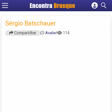
Encontra
Brusque
Cadastrar empresa
Fazer login
Sérgio Batschauer
Criar conta
Compartilhar
Avalie!
114