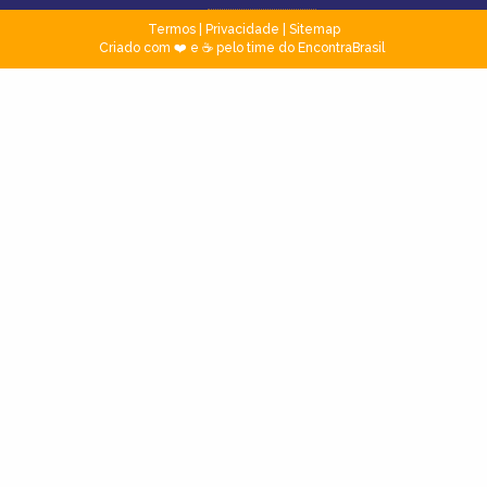
Termos
|
Privacidade
|
Sitemap
Criado com ❤️ e ☕ pelo time do EncontraBrasil