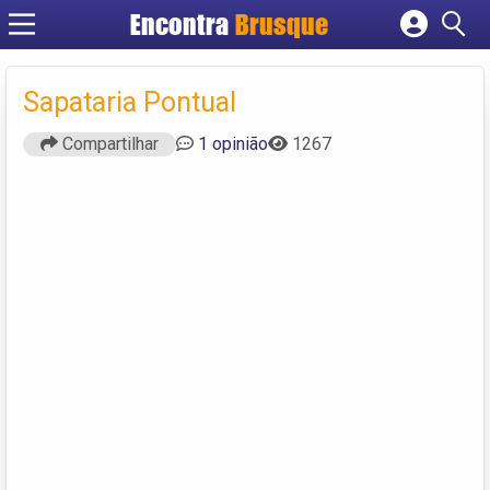
Encontra
Brusque
Cadastrar empresa
Fazer login
Sapataria Pontual
Criar conta
Compartilhar
1 opinião
1267