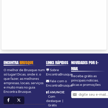
ENCONTRA
BRUSQUE
LINKS RÁPIDOS
NOVIDADES POR E-
MAIL
O melhor de Brusque num
Sobre
só lugar! Dicas, onde ir, o
EncontraBrusque
Receba grátis as
que fazer, as melhores
principais notícias,
Fale com o
empresas, locais, serviços
dicas e promoções
EncontraBrusque
e muito mais no guia
Encontra Brusque.
ANUNCIE
:
Com
destaque
|
Grátis