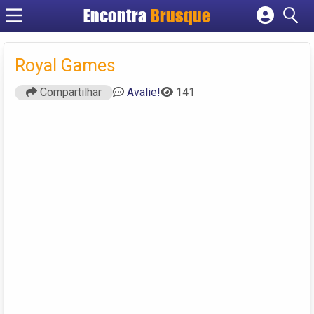
Encontra
Brusque
Cadastrar empresa
Fazer login
Royal Games
Criar conta
Compartilhar
Avalie!
141