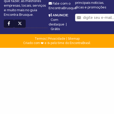
que fazer, as melhores
principais notícias,
Fale com o
empresas, locais, serviços
dicas e promoções
EncontraBrusque
e muito mais no guia
Encontra Brusque.
ANUNCIE
:
Com
destaque
|
Grátis
Termos
|
Privacidade
|
Sitemap
Criado com ❤️ e ☕ pelo time do EncontraBrasil