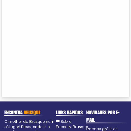
ENCONTRA
BRUSQUE
LINKS RÁPIDOS
NOVIDADES POR E-
MAIL
O melhor de Brusque num
Sobre
só lugar! Dicas, onde ir, o
EncontraBrusque
Receba grátis as