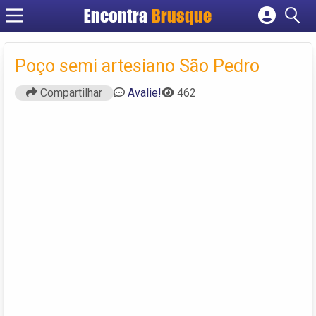
Encontra
Brusque
Cadastrar empresa
Fazer login
Poço semi artesiano São Pedro
Criar conta
Compartilhar
Avalie!
462