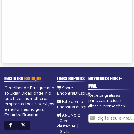
ENCONTRA
BRUSQUE
LINKS RÁPIDOS
NOVIDADES POR E-
MAIL
O melhor de Brusque num
Sobre
só lugar! Dicas, onde ir, o
EncontraBrusque
Receba grátis as
que fazer, as melhores
principais notícias,
Fale com o
empresas, locais, serviços
dicas e promoções
EncontraBrusque
e muito mais no guia
Encontra Brusque.
ANUNCIE
:
Com
destaque
|
Grátis