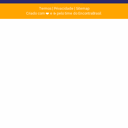
Termos
|
Privacidade
|
Sitemap
Criado com ❤️ e ☕ pelo time do EncontraBrasil