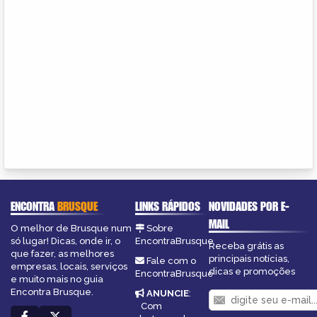
ENCONTRA
BRUSQUE
LINKS RÁPIDOS
NOVIDADES POR E-
MAIL
O melhor de Brusque num
Sobre
só lugar! Dicas, onde ir, o
EncontraBrusque
Receba grátis as
que fazer, as melhores
principais notícias,
Fale com o
empresas, locais, serviços
dicas e promoções
EncontraBrusque
e muito mais no guia
Encontra Brusque.
ANUNCIE
:
Com