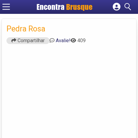
Encontra
Brusque
Cadastrar empresa
Fazer login
Pedra Rosa
Criar conta
Compartilhar
Avalie!
409