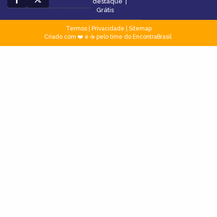
destaque
|
Grátis
Termos
|
Privacidade
|
Sitemap
Criado com ❤️ e ☕ pelo time do EncontraBrasil