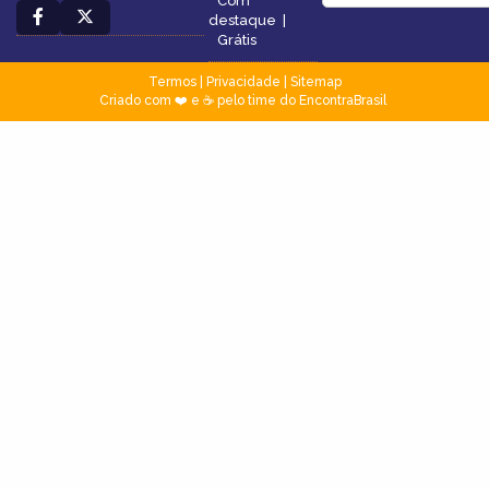
Com
destaque
|
Grátis
Termos
|
Privacidade
|
Sitemap
Criado com ❤️ e ☕ pelo time do EncontraBrasil