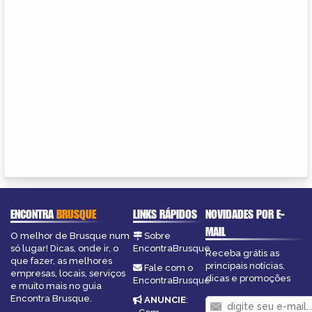
ENCONTRA
BRUSQUE
LINKS RÁPIDOS
NOVIDADES POR E-
MAIL
O melhor de Brusque num
Sobre
só lugar! Dicas, onde ir, o
EncontraBrusque
Receba grátis as
que fazer, as melhores
principais notícias,
Fale com o
empresas, locais, serviços
dicas e promoções
EncontraBrusque
e muito mais no guia
Encontra Brusque.
ANUNCIE
: