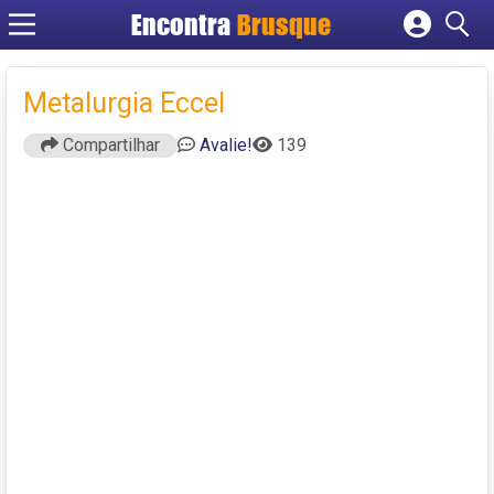
Encontra
Brusque
Cadastrar empresa
Fazer login
Metalurgia Eccel
Criar conta
Compartilhar
Avalie!
139