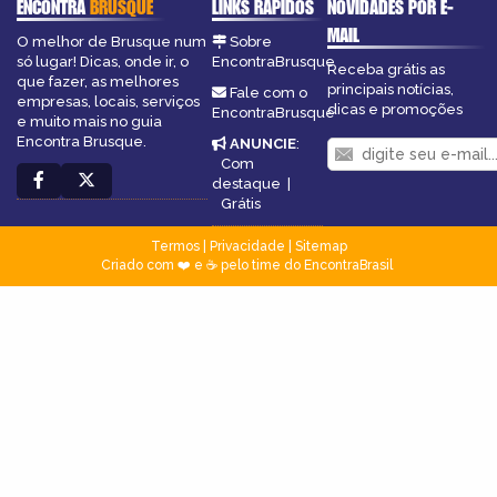
ENCONTRA
BRUSQUE
LINKS RÁPIDOS
NOVIDADES POR E-
MAIL
O melhor de Brusque num
Sobre
só lugar! Dicas, onde ir, o
EncontraBrusque
Receba grátis as
que fazer, as melhores
principais notícias,
Fale com o
empresas, locais, serviços
dicas e promoções
EncontraBrusque
e muito mais no guia
Encontra Brusque.
ANUNCIE
:
Com
destaque
|
Grátis
Termos
|
Privacidade
|
Sitemap
Criado com ❤️ e ☕ pelo time do EncontraBrasil