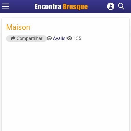
Encontra
Brusque
Cadastrar empresa
Fazer login
Maison
Criar conta
Compartilhar
Avalie!
155