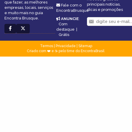
que fazer, as melhores
principais notícias,
Fale com o
empresas, locais, serviços
dicas e promoções
EncontraBrusque
e muito mais no guia
Encontra Brusque.
ANUNCIE
:
Com
destaque
|
Grátis
Termos
|
Privacidade
|
Sitemap
Criado com ❤️ e ☕ pelo time do EncontraBrasil