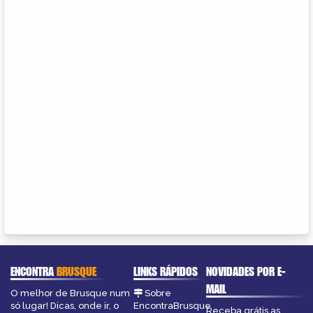
ENCONTRA
BRUSQUE
LINKS RÁPIDOS
NOVIDADES POR E-
MAIL
O melhor de Brusque num
Sobre
só lugar! Dicas, onde ir, o
EncontraBrusque
Receba grátis as