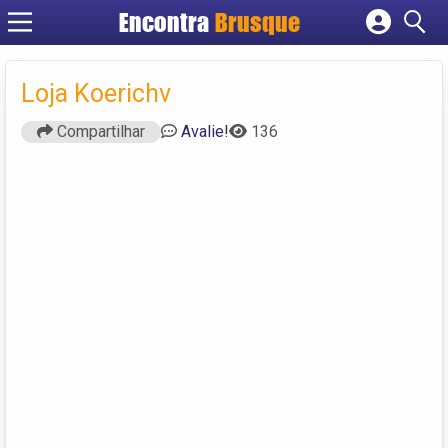
Encontra
Brusque
Cadastrar empresa
Fazer login
Loja Koerichv
Criar conta
Compartilhar
Avalie!
136