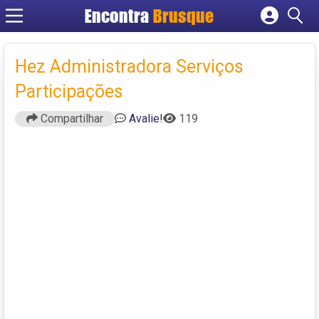
Encontra
Brusque
Cadastrar empresa
Fazer login
Hez Administradora Serviços
Criar conta
Participações
Compartilhar
Avalie!
119