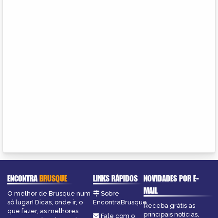
ENCONTRA
BRUSQUE
LINKS RÁPIDOS
NOVIDADES POR E-
MAIL
O melhor de Brusque num
Sobre
só lugar! Dicas, onde ir, o
EncontraBrusque
Receba grátis as
que fazer, as melhores
principais notícias,
Fale com o