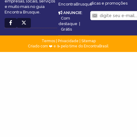
empresas, locais, serviços
dicas e promoções
EncontraBrusque
e muito mais no guia
Encontra Brusque.
ANUNCIE
:
Com
destaque
|
Grátis
Termos
|
Privacidade
|
Sitemap
Criado com ❤️ e ☕ pelo time do EncontraBrasil