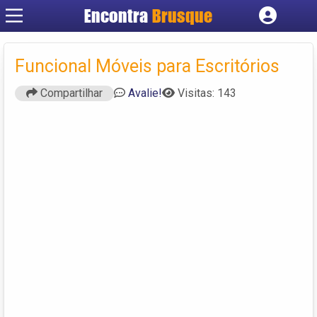
Encontra
Brusque
Cadastrar empresa
Fazer login
Funcional Móveis para Escritórios
Criar conta
Compartilhar
Avalie!
Visitas: 143