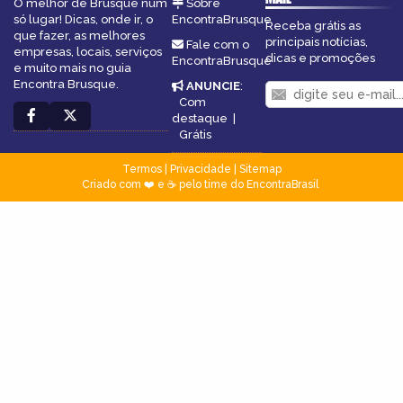
O melhor de Brusque num
Sobre
só lugar! Dicas, onde ir, o
EncontraBrusque
Receba grátis as
que fazer, as melhores
principais notícias,
Fale com o
empresas, locais, serviços
dicas e promoções
EncontraBrusque
e muito mais no guia
Encontra Brusque.
ANUNCIE
:
Com
destaque
|
Grátis
Termos
|
Privacidade
|
Sitemap
Criado com ❤️ e ☕ pelo time do EncontraBrasil