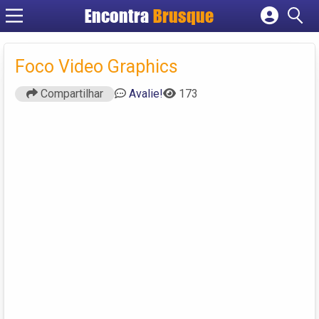
Encontra
Brusque
Cadastrar empresa
Fazer login
Foco Video Graphics
Criar conta
Compartilhar
Avalie!
173