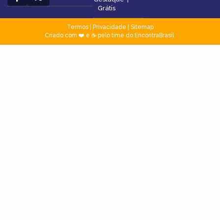
Grátis
Termos
|
Privacidade
|
Sitemap
Criado com ❤️ e ☕ pelo time do EncontraBrasil