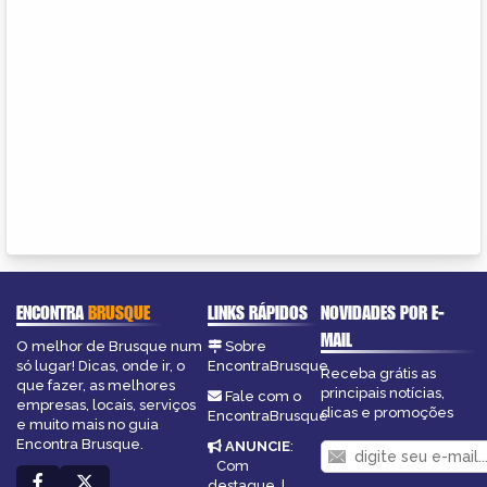
ENCONTRA
BRUSQUE
LINKS RÁPIDOS
NOVIDADES POR E-
MAIL
O melhor de Brusque num
Sobre
só lugar! Dicas, onde ir, o
EncontraBrusque
Receba grátis as
que fazer, as melhores
principais notícias,
Fale com o
empresas, locais, serviços
dicas e promoções
EncontraBrusque
e muito mais no guia
Encontra Brusque.
ANUNCIE
:
Com
destaque
|