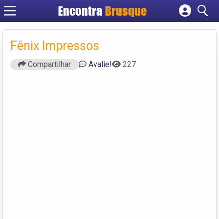
Encontra
Brusque
Cadastrar empresa
Fazer login
Fênix Impressos
Criar conta
Compartilhar
Avalie!
227