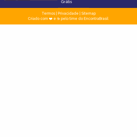
Grátis
Termos
|
Privacidade
|
Sitemap
Criado com ❤️ e ☕ pelo time do EncontraBrasil