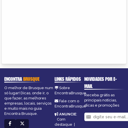
ENCONTRA
BRUSQUE
LINKS RÁPIDOS
NOVIDADES POR E-
MAIL
O melhor de Brusque num
Sobre
só lugar! Dicas, onde ir, o
EncontraBrusque
Receba grátis as
que fazer, as melhores
principais notícias,
Fale com o
empresas, locais, serviços
dicas e promoções
EncontraBrusque
e muito mais no guia
Encontra Brusque.
ANUNCIE
:
Com
destaque
|