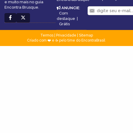
e muito mais no guia
Encontra Brusque.
ANUNCIE
:
Com
destaque
|
Grátis
Termos
|
Privacidade
|
Sitemap
Criado com ❤️ e ☕ pelo time do EncontraBrasil