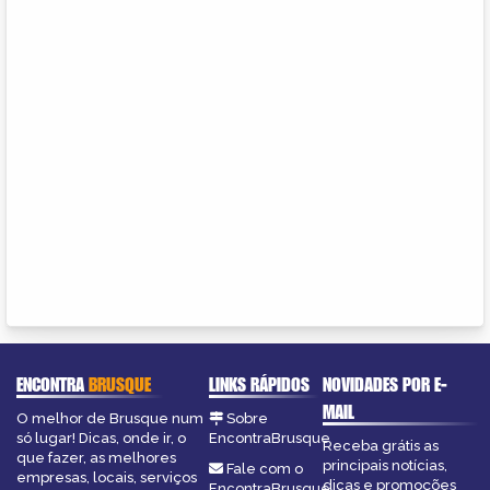
ENCONTRA
BRUSQUE
LINKS RÁPIDOS
NOVIDADES POR E-
MAIL
O melhor de Brusque num
Sobre
só lugar! Dicas, onde ir, o
EncontraBrusque
Receba grátis as
que fazer, as melhores
principais notícias,
Fale com o
empresas, locais, serviços
dicas e promoções
EncontraBrusque