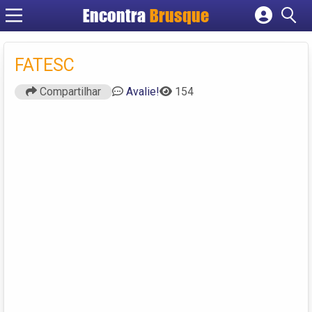
Encontra
Brusque
Cadastrar empresa
Fazer login
FATESC
Criar conta
Compartilhar
Avalie!
154