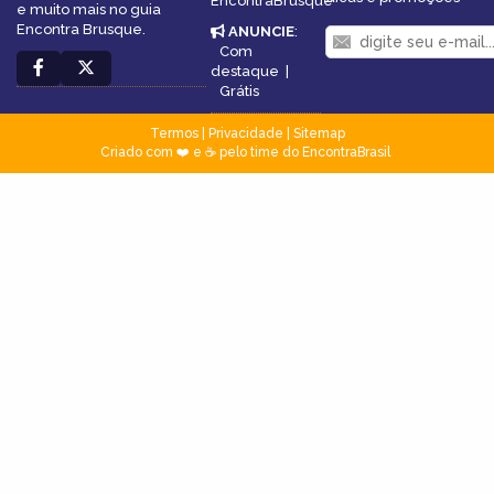
EncontraBrusque
e muito mais no guia
Encontra Brusque.
ANUNCIE
:
Com
destaque
|
Grátis
Termos
|
Privacidade
|
Sitemap
Criado com ❤️ e ☕ pelo time do EncontraBrasil