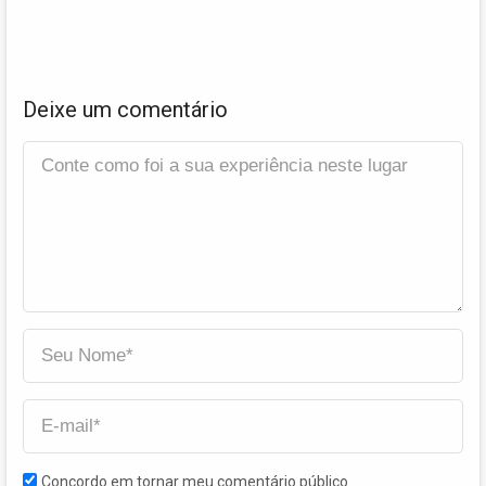
Deixe um comentário
Concordo em tornar meu comentário público