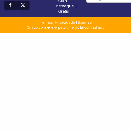
Com
destaque
|
Grátis
Termos
|
Privacidade
|
Sitemap
Criado com ❤️ e ☕ pelo time do EncontraBrasil