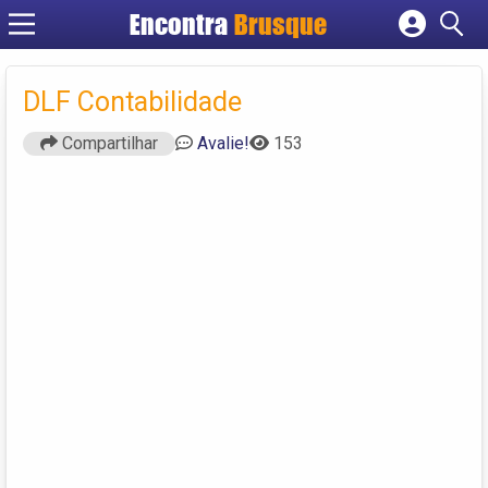
Encontra
Brusque
Cadastrar empresa
Fazer login
DLF Contabilidade
Criar conta
Compartilhar
Avalie!
153