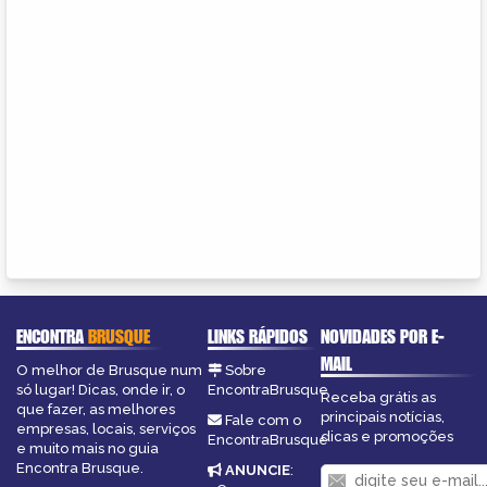
ENCONTRA
BRUSQUE
LINKS RÁPIDOS
NOVIDADES POR E-
MAIL
O melhor de Brusque num
Sobre
só lugar! Dicas, onde ir, o
EncontraBrusque
Receba grátis as
que fazer, as melhores
principais notícias,
Fale com o
empresas, locais, serviços
dicas e promoções
EncontraBrusque
e muito mais no guia
Encontra Brusque.
ANUNCIE
: