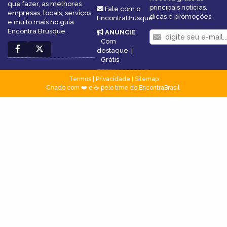
que fazer, as melhores
principais notícias,
Fale com o
empresas, locais, serviços
dicas e promoções
EncontraBrusque
e muito mais no guia
Encontra Brusque.
ANUNCIE
:
Com
destaque
|
Grátis
Termos
|
Privacidade
|
Sitemap
Criado com ❤️ e ☕ pelo time do EncontraBrasil