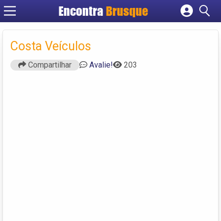
Encontra
Brusque
Cadastrar empresa
Fazer login
Costa Veículos
Criar conta
Compartilhar
Avalie!
203