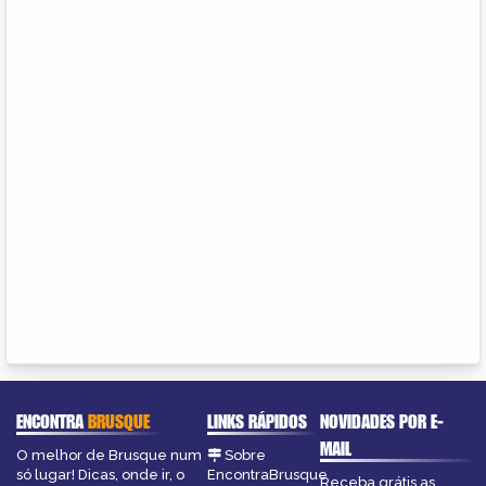
ENCONTRA
BRUSQUE
LINKS RÁPIDOS
NOVIDADES POR E-
MAIL
O melhor de Brusque num
Sobre
só lugar! Dicas, onde ir, o
EncontraBrusque
Receba grátis as