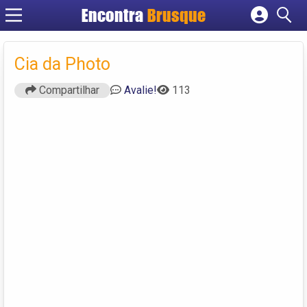
Encontra
Brusque
Cadastrar empresa
Fazer login
Cia da Photo
Criar conta
Compartilhar
Avalie!
113