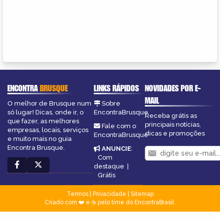
ENCONTRA
BRUSQUE
LINKS RÁPIDOS
NOVIDADES POR E-
MAIL
O melhor de Brusque num
Sobre
só lugar! Dicas, onde ir, o
EncontraBrusque
Receba grátis as
que fazer, as melhores
principais notícias,
Fale com o
empresas, locais, serviços
dicas e promoções
EncontraBrusque
e muito mais no guia
Encontra Brusque.
ANUNCIE
:
Com
destaque
|
Grátis
Termos
|
Privacidade
|
Sitemap
Criado com ❤️ e ☕ pelo time do EncontraBrasil