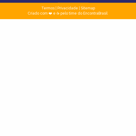
Termos
|
Privacidade
|
Sitemap
Criado com ❤️ e ☕ pelo time do EncontraBrasil