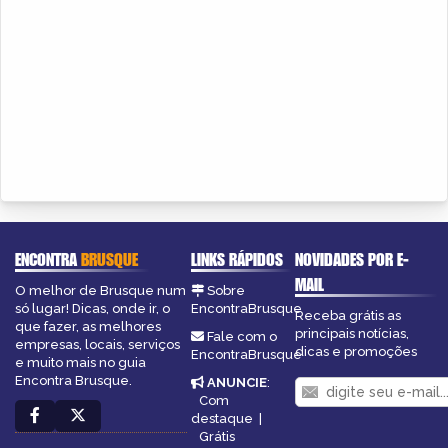
ENCONTRA
BRUSQUE
LINKS RÁPIDOS
NOVIDADES POR E-
MAIL
O melhor de Brusque num
Sobre
só lugar! Dicas, onde ir, o
EncontraBrusque
Receba grátis as
que fazer, as melhores
principais notícias,
Fale com o
empresas, locais, serviços
dicas e promoções
EncontraBrusque
e muito mais no guia
Encontra Brusque.
ANUNCIE
:
Com
destaque
|
Grátis