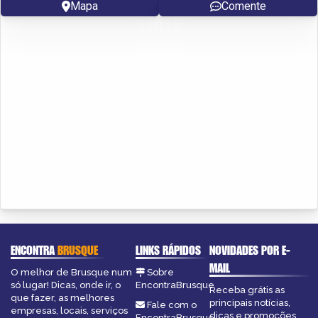
Mapa
Comente
ENCONTRA
BRUSQUE
LINKS RÁPIDOS
NOVIDADES POR E-
MAIL
O melhor de Brusque num
Sobre
só lugar! Dicas, onde ir, o
EncontraBrusque
Receba grátis as
que fazer, as melhores
principais notícias,
Fale com o
empresas, locais, serviços
dicas e promoções
EncontraBrusque