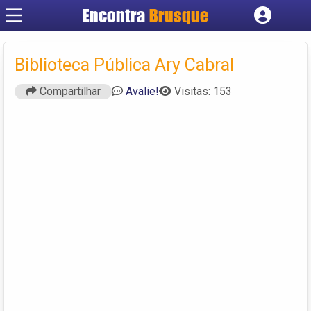
Encontra
Brusque
Cadastrar empresa
Fazer login
Biblioteca Pública Ary Cabral
Criar conta
Compartilhar
Avalie!
Visitas: 153