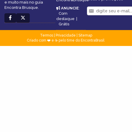
e muito mais no guia
Encontra Brusque.
ANUNCIE
:
Com
destaque
|
Grátis
Termos
|
Privacidade
|
Sitemap
Criado com ❤️ e ☕ pelo time do EncontraBrasil