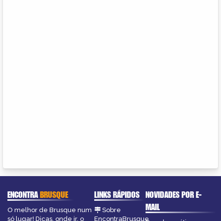
ENCONTRA
BRUSQUE
LINKS RÁPIDOS
NOVIDADES POR E-
MAIL
O melhor de Brusque num
Sobre
só lugar! Dicas, onde ir, o
EncontraBrusque