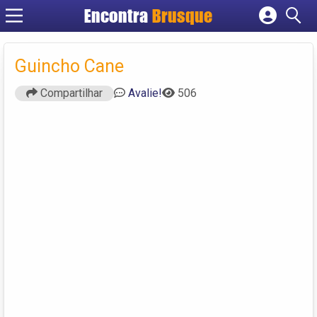
Encontra
Brusque
Cadastrar empresa
Fazer login
Guincho Cane
Criar conta
Compartilhar
Avalie!
506