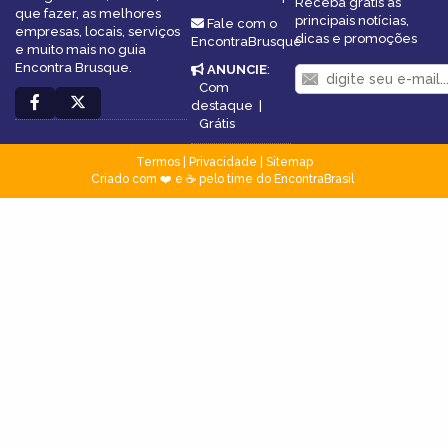
Receba grátis as
que fazer, as melhores
principais notícias,
Fale com o
empresas, locais, serviços
dicas e promoções
EncontraBrusque
e muito mais no guia
Encontra Brusque.
ANUNCIE
:
Com
destaque
|
Grátis
Termos
|
Privacidade
|
Sitemap
Criado com ❤️ e ☕ pelo time do EncontraBrasil