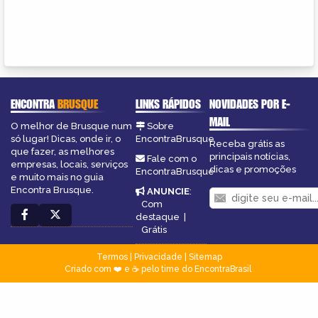
ENCONTRA
BRUSQUE
LINKS RÁPIDOS
NOVIDADES POR E-
MAIL
O melhor de Brusque num
Sobre
só lugar! Dicas, onde ir, o
EncontraBrusque
Receba grátis as
que fazer, as melhores
principais notícias,
Fale com o
empresas, locais, serviços
dicas e promoções
EncontraBrusque
e muito mais no guia
Encontra Brusque.
ANUNCIE
:
Com
destaque
|
Grátis
Termos
|
Privacidade
|
Sitemap
Criado com ❤️ e ☕ pelo time do EncontraBrasil