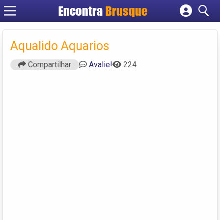
Encontra
Brusque
Cadastrar empresa
Fazer login
Aqualido Aquarios
Criar conta
Compartilhar
Avalie!
224