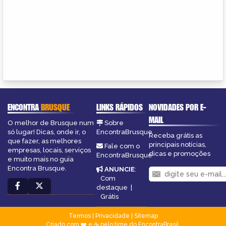
ENCONTRA
BRUSQUE
LINKS RÁPIDOS
NOVIDADES POR E-
MAIL
O melhor de Brusque num
Sobre
só lugar! Dicas, onde ir, o
EncontraBrusque
Receba grátis as
que fazer, as melhores
principais notícias,
Fale com o
empresas, locais, serviços
dicas e promoções
EncontraBrusque
e muito mais no guia
Encontra Brusque.
ANUNCIE
:
Com
destaque
|
Grátis
Termos
|
Privacidade
|
Sitemap
Criado com ❤️ e ☕ pelo time do EncontraBrasil