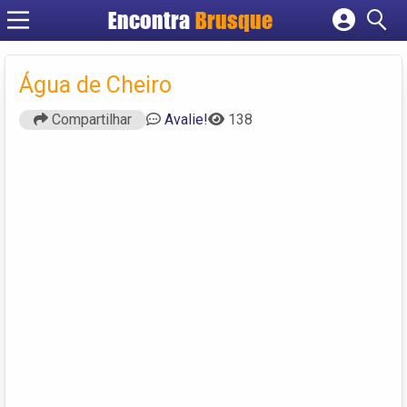
Encontra
Brusque
Cadastrar empresa
Fazer login
Água de Cheiro
Criar conta
Compartilhar
Avalie!
138