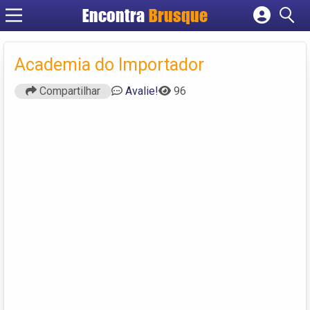
Encontra
Brusque
Cadastrar empresa
Fazer login
Academia do Importador
Criar conta
Compartilhar
Avalie!
96