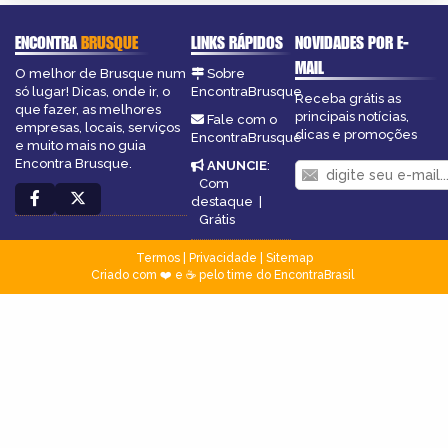
ENCONTRA
BRUSQUE
LINKS RÁPIDOS
NOVIDADES POR E-
MAIL
O melhor de Brusque num
Sobre
só lugar! Dicas, onde ir, o
EncontraBrusque
Receba grátis as
que fazer, as melhores
principais notícias,
Fale com o
empresas, locais, serviços
dicas e promoções
EncontraBrusque
e muito mais no guia
Encontra Brusque.
ANUNCIE
:
Com
destaque
|
Grátis
Termos
|
Privacidade
|
Sitemap
Criado com ❤️ e ☕ pelo time do EncontraBrasil