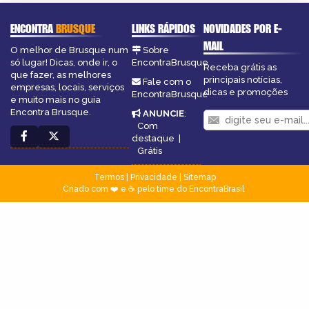
ENCONTRA
BRUSQUE
LINKS RÁPIDOS
NOVIDADES POR E-
MAIL
O melhor de Brusque num
Sobre
só lugar! Dicas, onde ir, o
EncontraBrusque
Receba grátis as
que fazer, as melhores
principais notícias,
Fale com o
empresas, locais, serviços
dicas e promoções
EncontraBrusque
e muito mais no guia
Encontra Brusque.
ANUNCIE
:
Com
destaque
|
Grátis
Termos
|
Privacidade
|
Sitemap
Criado com ❤️ e ☕ pelo time do EncontraBrasil